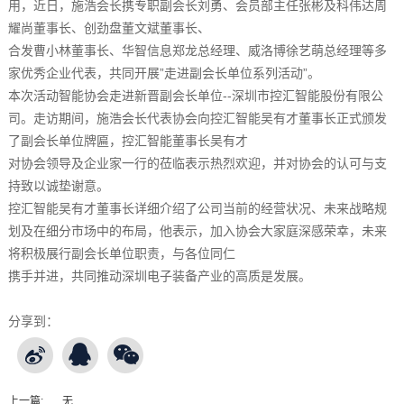
用，近日，施浩会长携专职副会长刘勇、会员部主任张彬及科伟达周
耀尚董事长、创劲盘董文斌董事长、
合发曹小林董事长、华智信息郑龙总经理、威洛博徐艺萌总经理等多
家优秀企业代表，共同开展”走进副会长单位系列活动”。
本次活动智能协会走进新晋副会长单位--深圳市控汇智能股份有限公
司。走访期间，施浩会长代表协会向控汇智能吴有才董事长正式颁发
了副会长单位牌匾，控汇智能董事长吴有才
对协会领导及企业家一行的莅临表示热烈欢迎，并对协会的认可与支
持致以诚垫谢意。
控汇智能吴有才董事长详细介绍了公司当前的经营状况、未来战略规
划及在细分市场中的布局，他表示，加入协会大家庭深感荣幸，未来
将积极展行副会长单位职责，与各位同仁
携手并进，共同推动深圳电子装备产业的高质是发展。
分享到：
上一篇:
无