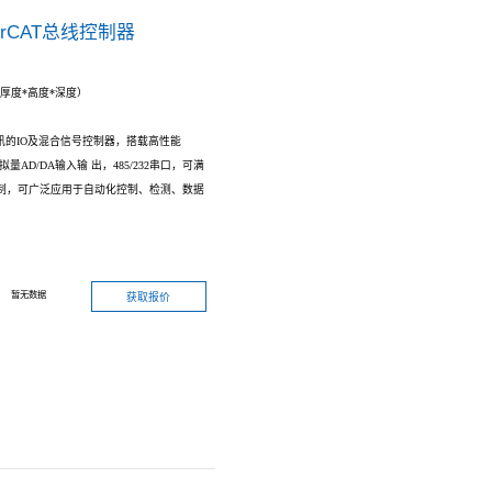
混合信号
EHS-M43A&B Ether
产品型号：
EHS-M43A&B
产品规格：
27 x 119 x 77.5 mm（厚度*
产品特性：
EHS系列是基于EtherCAT总线通讯的IO
及
MCU，支持多路数字量DIＯ，
模拟量AD/
足客户多种设备、传感器等IO控制，可广