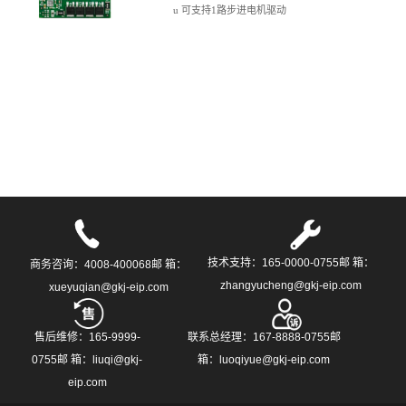
u
可
支持
1
路步进电机驱动
u
开环控制
u
最大支持
5
A
电流输出
u
支持
D
C24V
～
D
C48V
电压
u
体积小巧
技术支持：165-0000-0755邮 箱：
商务咨询：4008-400068邮 箱：
zhangyucheng@gkj-eip.com
xueyuqian@gkj-eip.com
售后维修：165-9999-
联系总经理：167-8888-0755邮
0755邮 箱：liuqi@gkj-
箱：luoqiyue@gkj-eip.com
eip.com