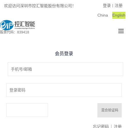
登录
注册
欢迎访问深圳市控汇智能股份有限公司！
|
China
English
股票代码：839418
会员登录
混合验证码
忘记密码
注册