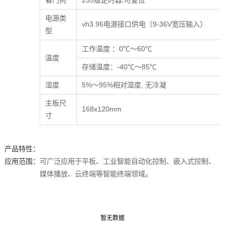
看门狗
255级定时器,可复位
电源类
vh3.96电源接口供电（9-36V宽压输入）
型
工作温度 ：0℃～60℃
温度
存储温度：-40℃～85℃
湿度
5%～95%相对湿度, 无冷凝
主板尺
168x120mm
寸
产品特性：
应用范围：
可广泛应用于平板、工业智能自动化控制、嵌入式控制、
媒体播放、云终端等智能终端领域。
暂无数据