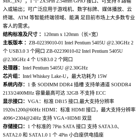
MIC_IN）；1 个 2X5Pin 2.54mm GPIO 接口、可支持 8 路输
入或输出；可广泛应用于游戏机、数字标牌、媒体播放、云
终端、ATM 等智能终端领域、能满 足目前市场上大多数专业
客人的需求。
结构标准及尺寸 ：
120mm x 120mm（长×宽）
主板版本 ：
ZB-02239010-01 Intel Pentium 5405U @2.30GHz 2
个 USB3.0 3 个网口 ZB-02239010-02 Intel Pentium 5405U
@2.30GHz 4 个 USB3.0 2 个网口
处理器：
Intel Pentium 5405U @2.30GHz
芯片组：
Intel Whiskey Lake-U，最大功耗为 15W
系统内存：
1 条 SODIMM DDR4 插槽 支持单通道 SODDR4
2133/2400MHz 容量最高可达 32GB 不支持 ECC
显示接口：
VGA：标准 DB15 接口,最大支持分辨率
1920x1200@60Hz HDMI：标准 HDMI 接口，最大支持分辨率
4096×2304@24Hz 支持 VGA+HDMI 双显
存储接口：
1 个标准的 7Pin SATA 接口 支持 SATA3.0、
SATA2.0 和 SATA1.0 1 个 4Pin 小白座供电插座