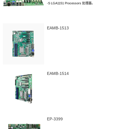
-S LGA1151
Processors
处理器。
2.2
条双通道
UDIMM
插槽，支持
DDR4
1866/2133/2400MHz
内存，内存
容量最高可达
32GB
。
3.1
个标准的
DB15 VGA
显示接口，
1
个标准的
HDMI
接
EAMB-1513
口，
1
个
DP
插针接口（预留）
4.
4
个标准的
7Pin SATA
接口（
SATA4
预留），
5.2
个标准的
DB9
COM
口、
4
个
2x5Pin COM
插针接
口，
6.4
个标准
USB 3.0
接口、
6
个
USB 2.0
接口
(2
个为后
IO
面板接口
,
其中
2
个
2x5Pin 2.54mm
插针，可转接至
4
个标准的
USB 2.0
接口
)
，
7.2
个千兆
以太网接口（
LAN1
为
Intel I219-V
芯片、
EAMB-1514
LAN2
为
Intel I225-V
或
Intel I226-V
芯片），
EP-3399