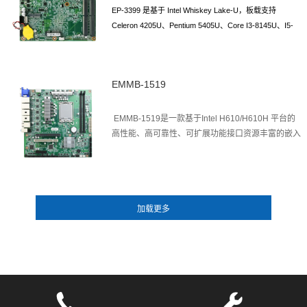
EP-3399
是基于
Intel Whiskey Lake-U
，板载支持
Celeron 4205U
、
Pentium 5405U
、
Core
I3-8145U
、
I5-
8265U
、
I7-8565U
等处理器的工业级低功耗嵌入式主板
EMMB-1519
EMMB-1519是一款基于Intel H610/H610H 平台的
高性能、高可靠性、可扩展功能接口资源丰富的嵌入
式工业级高端主板