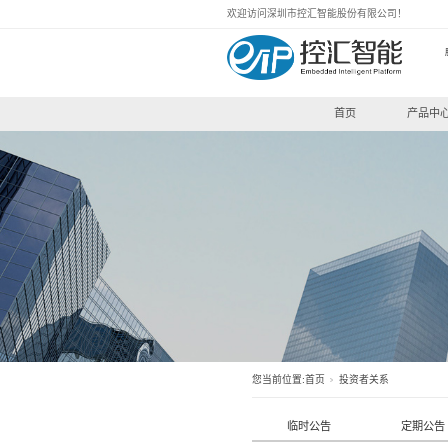
欢迎访问深圳市控