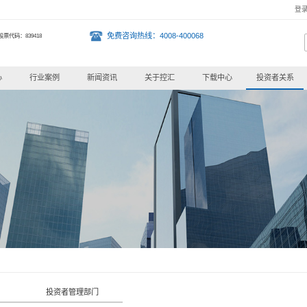
汇智能股份有限公司！
免费
股票代码：839418
首页
产品中心
行业案例
新闻资讯