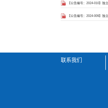
【公告
【公
【公告
【公
【公
【公告