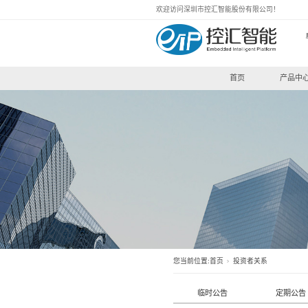
欢迎访问深圳市控