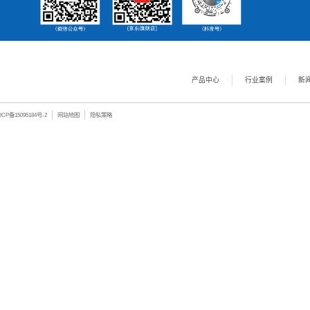
25年第二次临时股东大会决议公告
首页
上一页
下一页
尾
商务咨询：4008-40068 邮箱
我们
jason@gkj-eip.com
售后维修：165-9999-0755
邮箱：
liuqi@gkj-eip.com