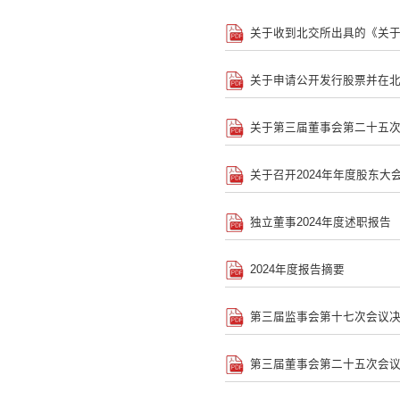
您当前位置:
临时
关于
关于
关于