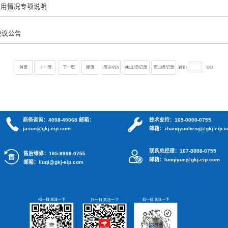
召开2024年年度股东大会通知公告
董事2024年度述职报告
4年度报告摘要
届监事会第十七次会议决议公告
届董事会第二十五次会议决议公告
股东及其他关联方资金占用情况专项说明