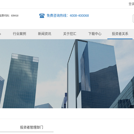
汇智能股份有限公司！
免费
股票代码：839418
首页
产品中心
行业案例
新闻资讯