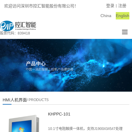
登录
注册
欢迎访问深圳市控汇智能股份有限公司！
|
China
English
股票代码：839418
HMI人机界面
/ PRODUCTS
KHPPC-101
10.1寸电阻触摸一体机，支持J1900/i3/i5/i7处理