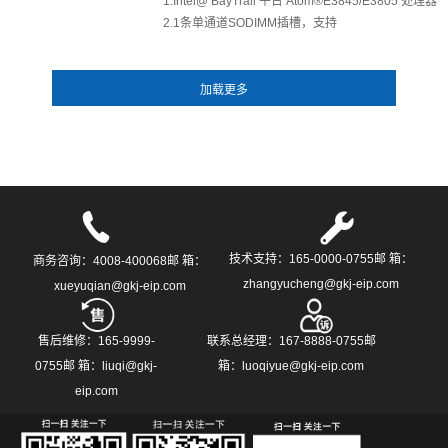
1.Intel@ BayTrail 平台 Atom®E3845/E3805 处理器
2.1条单通道SODIMM插槽，支持
DDR3L1066/1333/1600MHz，最大支持8G
3.支持1个内置SATA 2.5"HDD和1个 mSATA插槽
5.超紧凑迷你无风扇低功耗设计
6.1个RJ45 串口，1个标准的DP9串口
7.VGA，支持分辨率最大为1920x1200@60HZ
技术支持：165-0000-0755邮 箱：
商务咨询：4008-400068邮 箱：
zhangyucheng@gkj-eip.com
xueyuqian@gkj-eip.com
售后维修：165-9999-
联系总经理：167-8888-0755邮
0755邮 箱：liuqi@gkj-
箱：luoqiyue@gkj-eip.com
eip.com