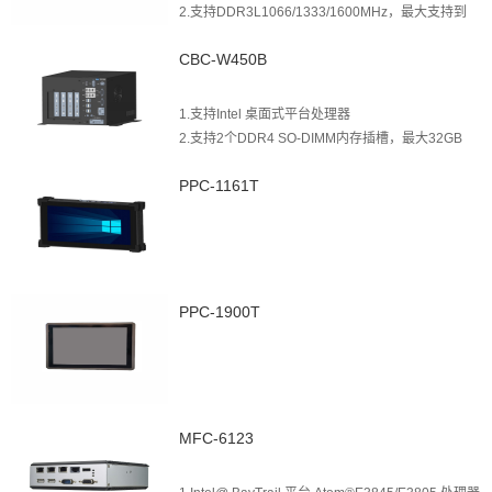
2.支持DDR3L1066/1333/1600MHz，最大支持到
8GB
CBC-W450B
3.4个Intel千兆网口(可选2网口)
4.2 个标准的 MiniPCIE接口，MSATA支持MSATA功
能、MINIPCIE 支持WIFI/3G/4G功能，具有板载SIM
1.支持Intel 桌面式平台处理器
卡槽
2.支持2个DDR4 SO-DIMM内存插槽，最大32GB
5.1xRS-232，最多可扩展6个串口
3.支持2个Intel 千兆网口
6.4个USB接口，其中2个支持USB3.0功能(可选8个
PPC-1161T
4.支持6个USB3.0、4 个USB2.0
USB)
5.支持1个PCIE_16、2个PCIE_X4、1个PCI
6.支持2路RS232/485
7.支持DC 12V 电源输入
PPC-1900T
MFC-6123